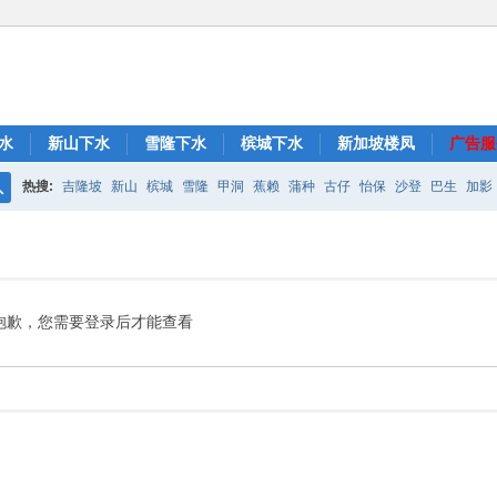
水
新山下水
雪隆下水
槟城下水
新加坡楼凤
广告服
热搜:
吉隆坡
新山
槟城
雪隆
甲洞
蕉赖
蒲种
古仔
怡保
沙登
巴生
加影
搜
索
抱歉，您需要登录后才能查看