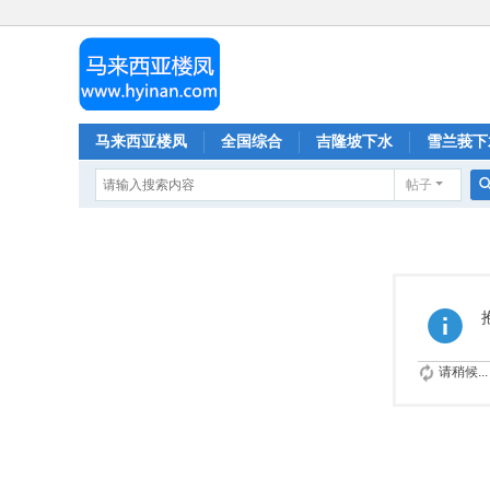
马来西亚楼凤
全国综合
吉隆坡下水
雪兰莪下
帖子
请稍候...