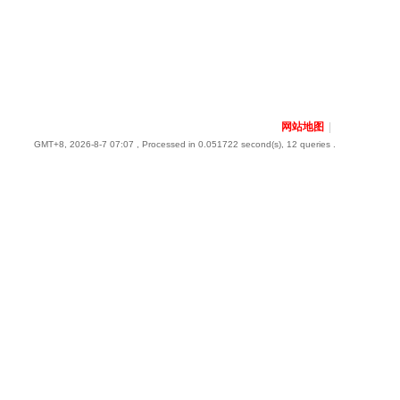
网站地图
|
GMT+8, 2026-8-7 07:07
, Processed in 0.051722 second(s), 12 queries .