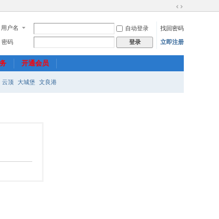
切
换
用户名
自动登录
找回密码
到
宽
密码
立即注册
登录
版
务
开通会员
云顶
大城堡
文良港